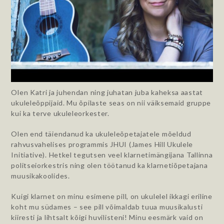
Olen Katri ja juhendan ning juhatan juba kaheksa aastat
ukuleleõppijaid. Mu õpilaste seas on nii väiksemaid gruppe
kui ka terve ukuleleorkester.
Olen end täiendanud ka ukuleleõpetajatele mõeldud
rahvusvahelises programmis JHUI (James Hill Ukulele
Initiative). Hetkel tegutsen veel klarnetimängijana Tallinna
politseiorkestris ning olen töötanud ka klarnetiõpetajana
muusikakoolides.
Kuigi klarnet on minu esimene pill, on ukulelel ikkagi eriline
koht mu südames – see pill võimaldab tuua muusikalusti
kiiresti ja lihtsalt kõigi huvilisteni! Minu eesmärk vaid on