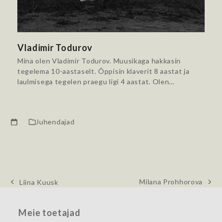
Vladimir Todurov
Mina olen Vladimir Todurov. Muusikaga hakkasin
tegelema 10-aastaselt. Õppisin klaverit 8 aastat ja
laulmisega tegelen praegu ligi 4 aastat. Olen…
Juhendajad
Milana Prohhorova
Liina Kuusk
next
previous
post:
post:
Meie toetajad