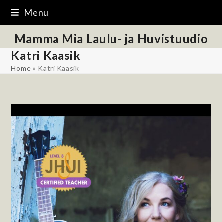
Skip
Menu
to
content
Mamma Mia Laulu- ja Huvistuudio
Katri Kaasik
Home
»
Katri Kaasik